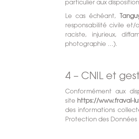
particulier aux dispositi
Le cas échéant,
Tangu
responsabilité civile e
raciste, injurieux, dif
photographie …).
4 – CNIL et ges
Conformément aux dis
site
https://www.fraval-l
des informations collec
Protection des Données 