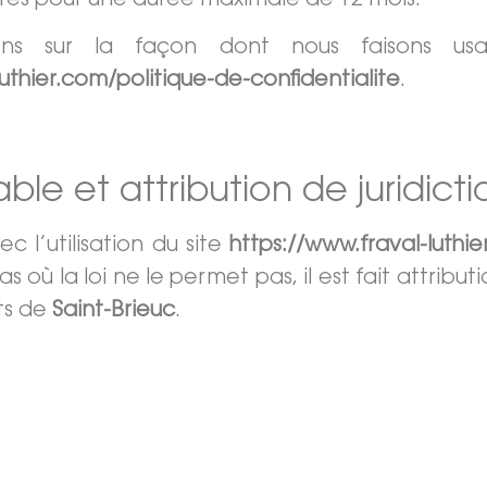
strés pour une durée maximale de
12
mois.
ions sur la façon dont nous faisons usa
uthier.com/politique-de-confidentialite
.
able et attribution de juridicti
ec l’utilisation du site
https://www.fraval-luthi
s où la loi ne le permet pas, il est fait attributi
ts de
Saint-Brieuc
.