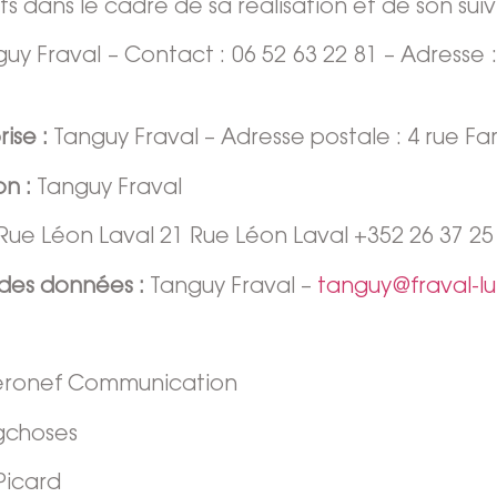
s dans le cadre de sa réalisation et de son suivi
guy Fraval
– Contact :
06 52 63 22 81
– Adresse 
ise :
Tanguy Fraval
– Adresse postale :
4 rue Fa
on :
Tanguy Fraval
Rue Léon Laval 21 Rue Léon Laval
+352 26 37 25
 des données :
Tanguy Fraval
–
tanguy@fraval-lu
éronef Communication
igchoses
Picard