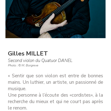
Gilles MILLET
Second violon du Quatuor DANEL
Photo : © M. Borgreve
« Sentir que son violon est entre de bonnes
mains. Un luthier, un artiste, un passionné de
musique.
Une personne à l’écoute des «cordistes», à la
recherche du mieux et qui ne court pas après
le renom.