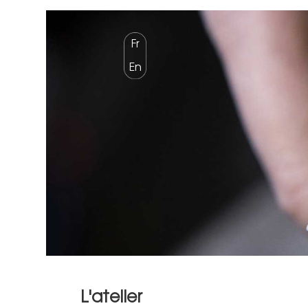
Fr
En
L'atelier