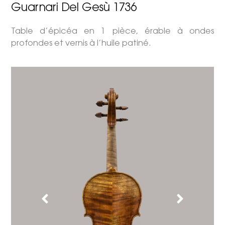
Guarnari Del Gesù 1736
Table d’épicéa en 1 pièce, érable à ondes
profondes et vernis à l’huile patiné.