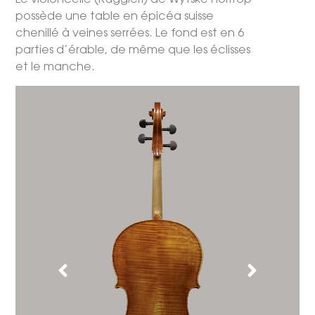
Le violoncelle (Ruggieri) de Wytske Holtrop
possède une table en épicéa suisse
chenillé à veines serrées. Le fond est en 6
parties d’érable, de même que les éclisses
et le manche.